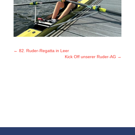
←
82. Ruder-Regatta in Leer
Kick Off unserer Ruder-AG
→