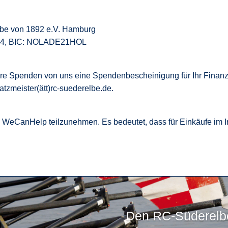
lbe von 1892 e.V. Hamburg
 64, BIC: NOLADE21HOL
 Ihre Spenden von uns eine Spendenbescheinigung für Ihr Finan
atzmeister(ätt)rc-suederelbe.de.
 an WeCanHelp teilzunehmen. Es bedeutet, dass für Einkäufe im 
Den RC-Süderelbe