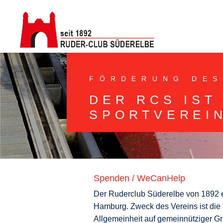
FÖRDERUNG DES
DER RCS IST
SPORTVEREI
Spenden / WeCanHelp
Der Ruderclub Süderelbe von 1892 e.
Hamburg. Zweck des Vereins ist die
Allgemeinheit auf gemeinnütziger G