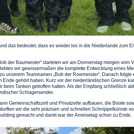
nd das bedeutet, dass es wieder los in die Niederlande zum 
Bob der Baumeister“ starteten wir am Donnerstag morgen vom V
rlebten wir gewissermaßen die komplette Entwicklung eines M
 zu unserem Teamnamen „Bob der Rowmeister“. Danach folgte ein
 Ende gehört haben. Kurz vor der niederländischen Grenze ka
 wir beim Tanken getroffen hatten. Als der Empfang schließlich 
ändischer Schlagersender.
 Gemeinschaftszelt und Privatzelte aufbauen, die Boote sowe
urften wir die sehr präzisen und schnellen Schnippelkünste v
ilding gemacht und damit war der Anreisetag schon zu Ende.