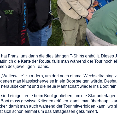
 Franzi uns dann die diesjährigen T-Shirts enthüllt. Dieses J
 natürlich die Karte der Route, falls man während der Tour noch
amen des jeweiligen Teams.
„Wetterwille“ zu rudern, um dort noch einmal Wechseltraining
an denen man klassischerweise in ein Boot steigen würde. Deshal
ot herausbekommt und die neue Mannschaft wieder ins Boot rei
s sind einige Leute beim Boot geblieben, um die Startunterlag
oot muss gewisse Kriterien erfüllen, damit man überhaupt sta
er, damit man auch während der Tour mitverfolgen kann, wo si
at sich schon einmal um das Mittagessen gekümmert.